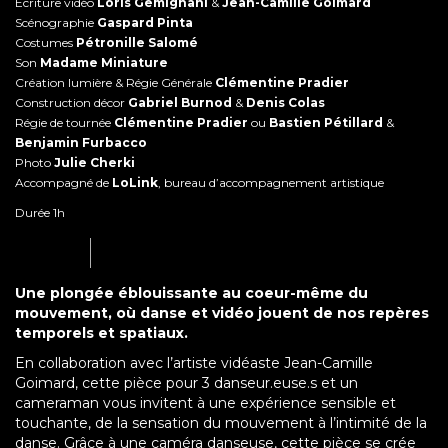
Écriture vidéo
Loris Gemignani
&
Jean-Camille Goimard
Scénographie
Gaspard Pinta
Costumes
Pétronille Salomé
Son
Madame Miniature
Création lumière & Régie Générale
Clémentine Pradier
Construction décor
Gabriel Burnod
&
Denis Colas
Régie de tournée
Clémentine Pradier
ou
Bastien Pétillard
&
Benjamin Furbacco
Photo
Julie Cherki
Accompagné de
LoLink
, bureau d’accompagnement artistique
Durée 1h
Une plongée éblouissante au coeur-même du
mouvement, où danse et vidéo jouent de nos repères
temporels et spatiaux.
En collaboration avec l’artiste vidéaste Jean-Camille
Goimard, cette pièce pour 3 danseur.euse.s et un
cameraman vous invitent à une expérience sensible et
touchante, de la sensation du mouvement à l’intimité de la
danse. Grâce à une caméra danseuse, cette pièce se crée