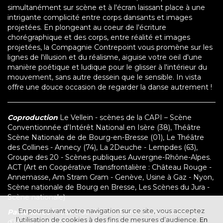
simultanément sur scène et à l'écran laissant place à une
intrigante complicité entre corps dansants et images
projetées. En plongeant au coeur de l'écriture
chorégraphique et des corps, entre réalité et images
projetées, la Compagnie Contrepoint vous promène sur les
lignes de l'illusion et du réalisme, aiguise votre oeil d'une
manière poétique et ludique pour le glisser à l'intérieur du
mouvement, sans autre dessein que le sensible. In vista
offre une douce occasion de regarder la danse autrement !
Coproduction
Le Vellein - scènes de la CAPI – Scène
Conventionnée d’Intérêt National en Isère (38), Théâtre
Scène Nationale de de Bourg-en-Bresse (01), Le Théâtre
des Collines - Annecy (74), La 2Deuche - Lempdes (63),
Groupe des 20 - Scènes publiques Auvergne-Rhône-Alpes.
ACT (Art en Coopérative Transfrontalière : Château Rouge -
Annemasse, Am Stram Gram - Genève, Usine à Gaz - Nyon,
Scène nationale de Bourg en Bresse, Les Scènes du Jura -
Scène nationale)
En poursuivant votre navigation sur ce site, vous acceptez
Partenaires
Théâtre de Cusset, Scène Conventionnée
l’utilisation de cookies à des fins de mesures d’audience.
En
d’Intérêt National « Arts et création » dans les arts